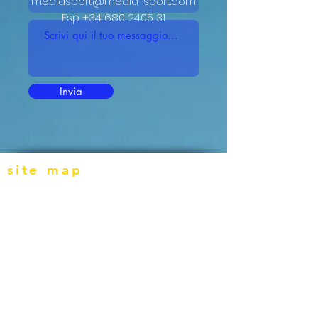
mediasport@media-sport.com
Esp
+34 680 2405 31
Invia
site map
Principio de medializacion
Eficacia de la distribucion
Producto Audiovisuales
Short Fomates On Line Soc. Media Clip