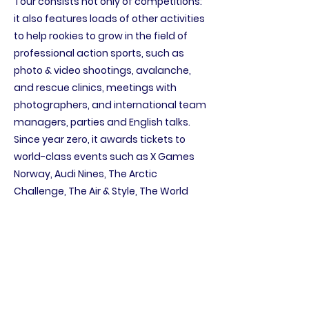
Tour consists not only of competitions:
it also features loads of other activities
to help rookies to grow in the field of
professional action sports, such as
photo & video shootings, avalanche,
and rescue clinics, meetings with
photographers, and international team
managers, parties and English talks.
Since year zero, it awards tickets to
world-class events such as X Games
Norway, Audi Nines, The Arctic
Challenge, The Air & Style, The World
Snowboarding Championships, Red Bull
Roller Coaster, Simple Session, Mystic
Sk8 Cup, invitations to professional
photo & video shootings, and shooting
trip all around the world. Every year the
tour crowns the World Rookie