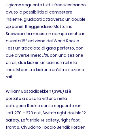
Il giorno seguente tutti i freeskier hanno
avuto la possibilità di competere
insieme, giudicati attraverso un double
up panel. Il leggendario Mottolino
Snowpark ha messo in campo anche in
questa 18ª edizione del World Rookie
Fest un tracciato di gara perfetto, con
due diverse linee: L/XL con una sezione
di rail, due kicker, un cannon rail e la
linea M con tre kicker e un’altra sezione
rail.
William Bostadloekken (SWE) si è
portato a casa la vittoria nella
categoria Rookie con la seguente run:
Left 270 – 270 out, Switch right double 12
safety, Left triple 14 safety, right foot
front 6. Chiudono il podio Bendik Horgen