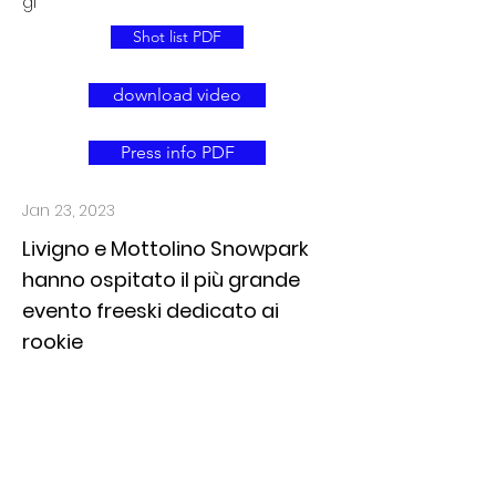
gl
Shot list PDF
download video
Press info PDF
Jan 23, 2023
Livigno e Mottolino Snowpark
hanno ospitato il più grande
evento freeski dedicato ai
rookie